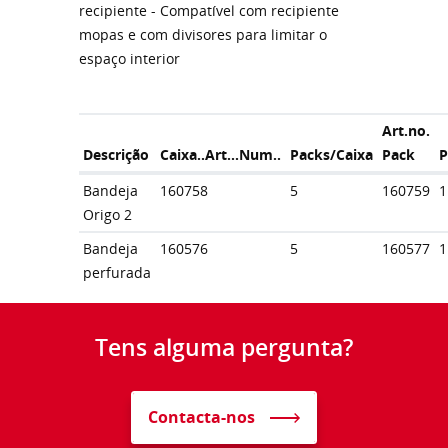
recipiente - Compatível com recipiente
mopas e com divisores para limitar o
espaço interior
Art.no.
Descrição
Caixa..Art...Num..
Packs/Caixa
Pack
P
Bandeja
160758
5
160759
1
Origo 2
Bandeja
160576
5
160577
1
perfurada
Tens alguma pergunta?
Contacta-nos