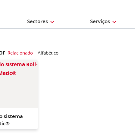
Sectores
Serviços
or
Relacionado
Alfabético
Recarga do sistema Roll-
O-Matic
o sistema
tic®