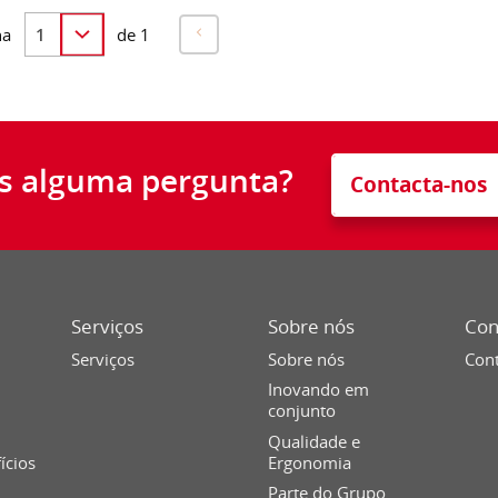
na
de 1
s alguma pergunta?
Contacta-nos
Serviços
Sobre nós
Con
Serviços
Sobre nós
Cont
Inovando em
conjunto
Qualidade e
fícios
Ergonomia
Parte do Grupo