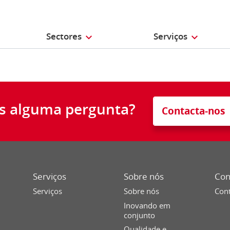
Sectores
Serviços
s alguma pergunta?
Contacta-nos
Serviços
Sobre nós
Con
Serviços
Sobre nós
Cont
Inovando em
conjunto
Qualidade e