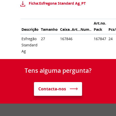
Ficha:Esfregona Standard Ag_PT
Art.no.
Descrição
Tamanho
Caixa..Art...Num..
Pack
Pcs
Esfregão
27
167846
167847
24
Standard
Ag
Tens alguma pergunta?
Contacta-nos