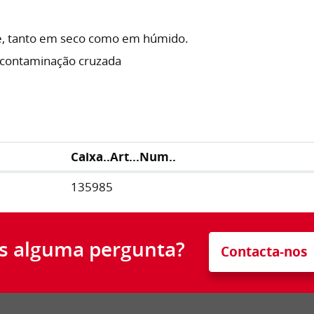
de, tanto em seco como em húmido.
e contaminação cruzada
Caixa..Art...Num..
135985
s alguma pergunta?
Contacta-nos