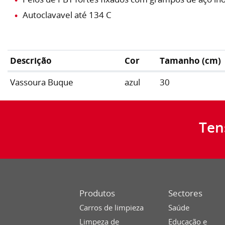
Autoclavavel até 134 C
Descrição
Cor
Tamanho (cm)
Vassoura Buque
azul
30
Ten
Produtos
Sectores
Carros de limpieza
Saúde
Limpeza de
Educação e