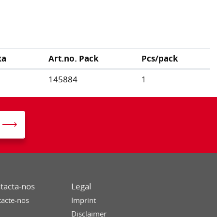
xa
Art.no. Pack
Pcs/pack
145884
1
tacta-nos
Legal
acte-nos
Imprint
Disclaimer