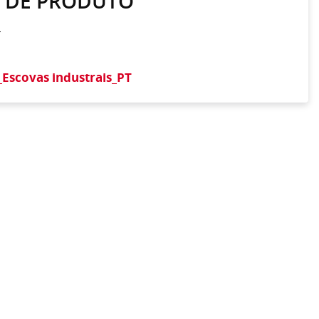
A DE PRODUTO
r
_Escovas industrais_PT