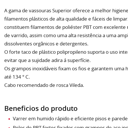
A gama de vassouras Superior oferece a melhor higiene
filamentos plásticos de alta qualidade e fáceis de limpa
constituem filamentos de poliéster PBT com excelente
de varrido, assim como uma alta resistência a uma amp
dissolventes orgânicos e detergentes.
O forte taco de plástico polipropileno suporta o uso int
evitar que a sujidade adira á superfície.
Os grampos inoxidáveis fixam os fios e garantem uma h
até 134 ° C.
Cabo recomendado de rosca Vileda.
Beneficios do produto
Varrer em humido rápido e eficiente pisos e parede
Pelos de PBT fortes fixados com grampos de aço in