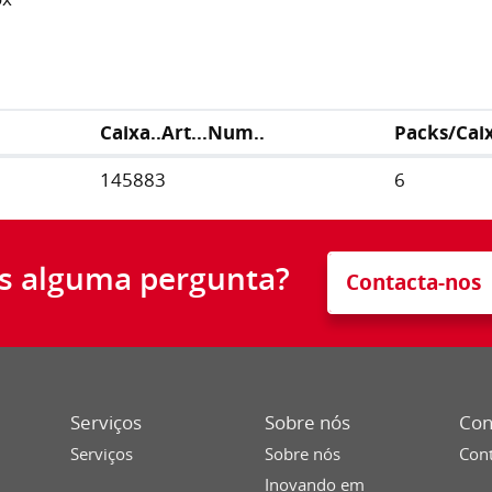
Caixa..Art...Num..
Packs/Cai
145883
6
s alguma pergunta?
Contacta-nos
Serviços
Sobre nós
Con
Serviços
Sobre nós
Cont
Inovando em