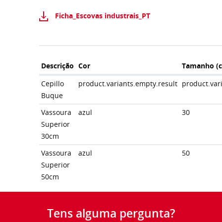
Ficha_Escovas industrais_PT
Descrição
Cor
Tamanho (
Cepillo
product.variants.empty.result
product.var
Buque
Vassoura
azul
30
Superior
30cm
Vassoura
azul
50
Superior
50cm
Tens alguma pergunta?