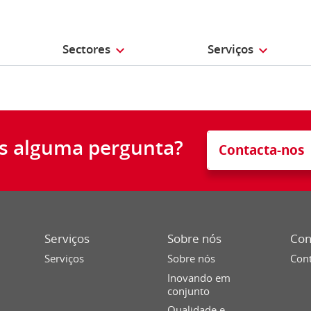
Sectores
Serviços
s alguma pergunta?
Contacta-nos
Serviços
Sobre nós
Con
Serviços
Sobre nós
Cont
Inovando em
conjunto
Qualidade e