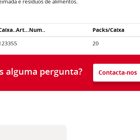
ueimada e resíduos de alimentos.
Caixa..Art...Num..
Packs/Caixa
123355
20
s alguma pergunta?
Contacta-nos