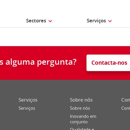
Sectores
Serviços
s alguma pergunta?
Contacta-nos
Serviços
Sobre nós
Con
Serviços
Sobre nós
Cont
Inovando em
conjunto
Qualidade e