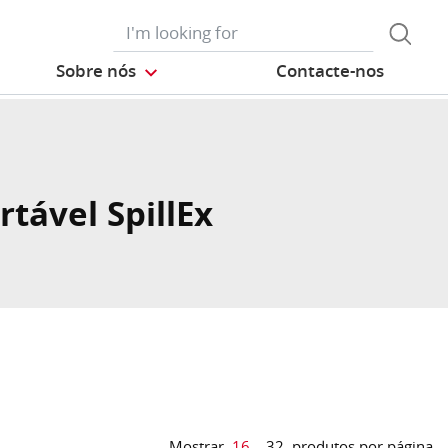
Sobre nós
Contacte-nos
rtável SpillEx
Mostrar
16
32
produtos por página