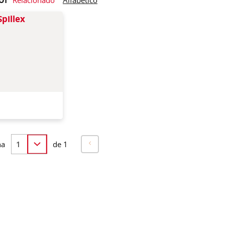
Pano de tecido
superabsorvente
descartável para a rápida
eliminação de
derramamentos
na
de 1