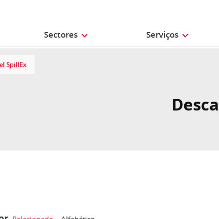
Sectores
Serviços
l SpillEx
Desca
or
Relacionado
Alfabético