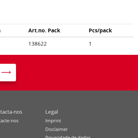
a
Art.no. Pack
Pcs/pack
138622
1
tacta-nos
Legal
acte-nos
Imprint
Disclaimer
Privacidade de dados