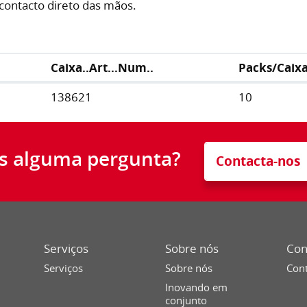
 contacto direto das mãos.
Caixa..Art...Num..
Packs/Caix
138621
10
s alguma pergunta?
Contacta-nos
Serviços
Sobre nós
Con
Serviços
Sobre nós
Cont
Inovando em
conjunto