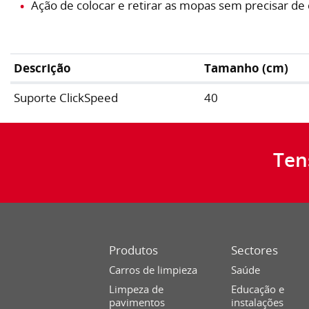
Ação de colocar e retirar as mopas sem precisar de
Descrição
Tamanho (cm)
Suporte ClickSpeed
40
Ten
Produtos
Sectores
Carros de limpieza
Saúde
Limpeza de
Educação e
pavimentos
instalações