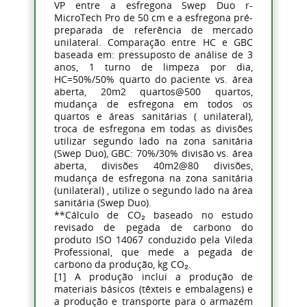
VP entre a esfregona Swep Duo r-
MicroTech Pro de 50 cm e a esfregona pré-
preparada de referência de mercado
unilateral. Comparação entre HC e GBC
baseada em: pressuposto de análise de 3
anos, 1 turno de limpeza por dia,
HC=50%/50% quarto do paciente vs. área
aberta, 20m2 quartos@500 quartos,
mudança de esfregona em todos os
quartos e áreas sanitárias ( unilateral),
troca de esfregona em todas as divisões
utilizar segundo lado na zona sanitária
(Swep Duo), GBC: 70%/30% divisão vs. área
aberta, divisões 40m2@80 divisões,
mudança de esfregona na zona sanitária
(unilateral) , utilize o segundo lado na área
sanitária (Swep Duo).
**Cálculo de CO₂ baseado no estudo
revisado de pegada de carbono do
produto ISO 14067 conduzido pela Vileda
Professional, que mede a pegada de
carbono da produção, kg CO₂.
[1] A produção inclui a produção de
materiais básicos (têxteis e embalagens) e
a produção e transporte para o armazém