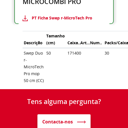
MICROCOMBI PRO
PT Ficha Swep r-MicroTech Pro
Tamanho
Descrição
(cm)
Caixa..Art...Num..
Packs/Caix
Swep Duo
50
171400
30
r-
MicroTech
Pro mop
50 cm (CC)
Tens alguma pergunta?
Contacta-nos