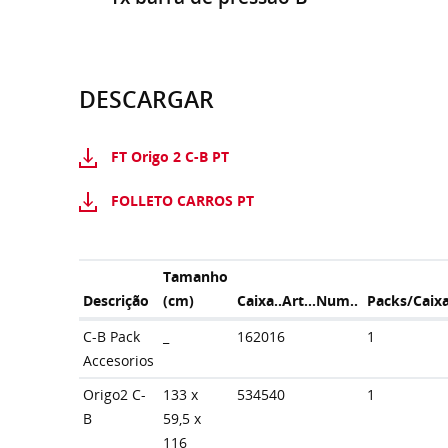
DESCARGAR
FT Origo 2 C-B PT
FOLLETO CARROS PT
Tamanho
Descrição
(cm)
Caixa..Art...Num..
Packs/Caix
C-B Pack
_
162016
1
Accesorios
Origo2 C-
133 x
534540
1
B
59,5 x
116