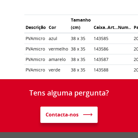
Tamanho
Descrição
Cor
(cm)
Caixa..Art...Num..
P
PVAmicro
azul
38 x 35
143585
2
PVAmicro
vermelho
38 x 35
143586
2
PVAmicro
amarelo
38 x 35
143587
2
PVAmicro
verde
38 x 35
143588
2
Tens alguma pergunta?
Contacta-nos