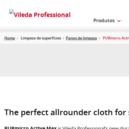
Produtos
Home
Limpeza de superfícies
Panos de limpeza
PURmicro Acti
The perfect allrounder cloth for
PURmicro Active Max
is Vileda Professional’s new dur