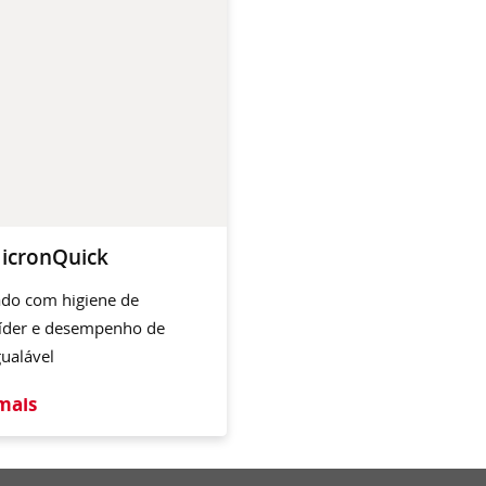
icronQuick
ado com higiene de
líder e desempenho de
gualável
mais