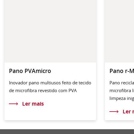
Pano PVAmicro
Pano r-M
Inovador pano multiusos feito de tecido
Pano recicl
de microfibra revestido com PVA
microfibra 
limpeza ini
Ler mais
Ler 