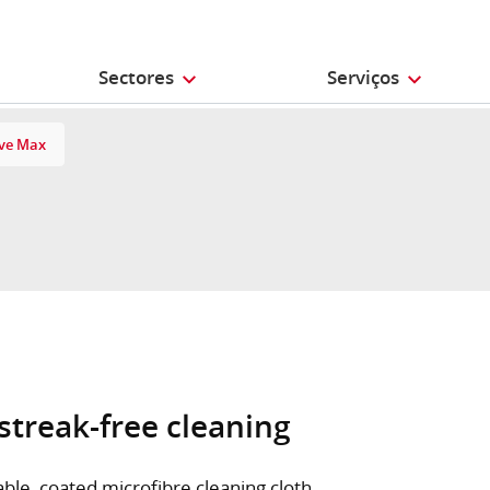
Sectores
Serviços
ve Max
 streak-free cleaning
able, coated microfibre cleaning cloth