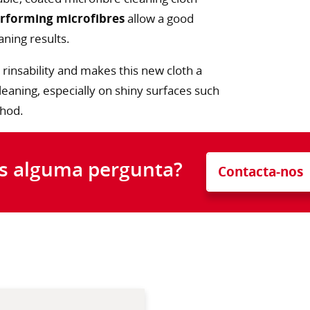
rforming microfibres
allow a good
aning results.
rinsability and makes this new cloth a
leaning, especially on shiny surfaces such
thod.
s alguma pergunta?
Contacta-nos