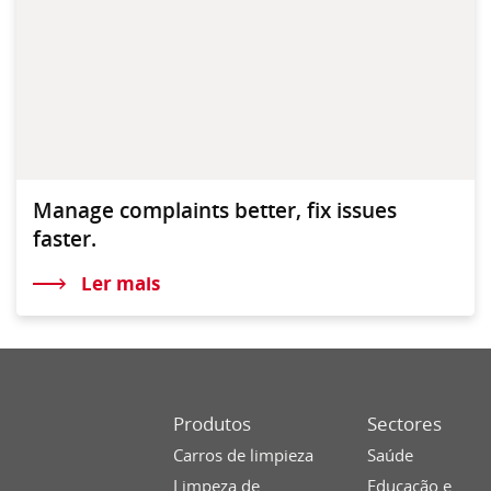
Manage complaints better, fix issues
faster.
Ler mais
Produtos
Sectores
Carros de limpieza
Saúde
Limpeza de
Educação e