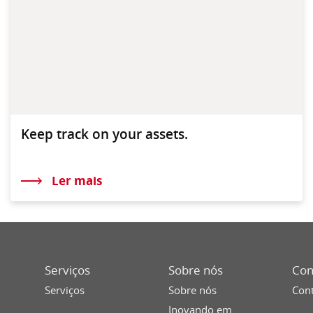
Keep track on your assets.
Ler mais
Serviços
Sobre nós
Con
Serviços
Sobre nós
Cont
Inovando em