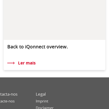
Back to iQonnect overview.
Ler mais
tacta-nos
Legal
acte-nos
Imprint
Disclaimer