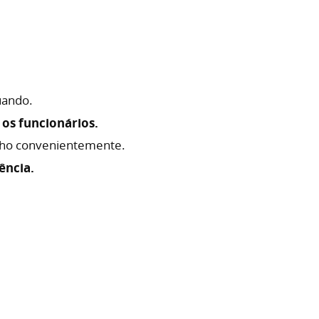
uando.
 os funcionários.
alho convenientemente.
ência.